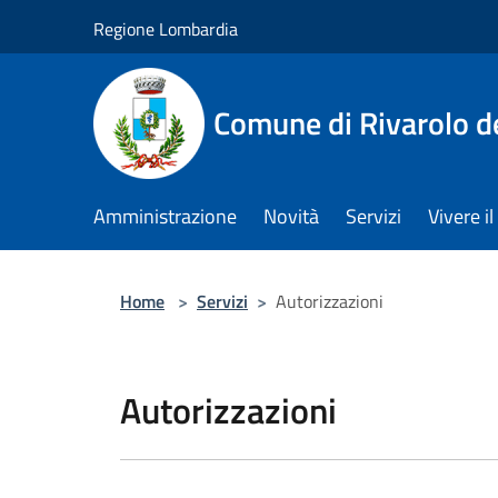
Salta al contenuto principale
Regione Lombardia
Comune di Rivarolo de
Amministrazione
Novità
Servizi
Vivere 
Home
>
Servizi
>
Autorizzazioni
Autorizzazioni