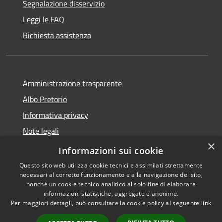
Segnalazione disservizio
Leggi le FAQ
Richiesta assistenza
Amministrazione trasparente
Albo Pretorio
Informativa privacy
Note legali
×
Dichiarazione di accessibilità
Informazioni sui cookie
Questo sito web utilizza cookie tecnici e assimilati strettamente
necessari al corretto funzionamento e alla navigazione del sito,
nonché un cookie tecnico analitico al solo fine di elaborare
informazioni statistiche, aggregate e anonime.
RSS
Copyright © 2026 • Comune di
Per maggiori dettagli, può consultare la cookie policy al seguente
link
Accessibilità
Rivarolo del Re ed Uniti •
Privacy
Municipium
Powered by
•