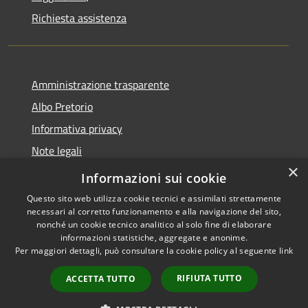
Richiesta assistenza
Amministrazione trasparente
Albo Pretorio
Informativa privacy
Note legali
×
Dichiarazione di accessibilità
Informazioni sui cookie
Questo sito web utilizza cookie tecnici e assimilati strettamente
necessari al corretto funzionamento e alla navigazione del sito,
nonché un cookie tecnico analitico al solo fine di elaborare
informazioni statistiche, aggregate e anonime.
RSS
Copyright © 2026 • Comune di
Per maggiori dettagli, può consultare la cookie policy al seguente
link
Accessibilità
Rivarolo del Re ed Uniti •
Privacy
Municipium
Powered by
•
RIFIUTA TUTTO
ACCETTA TUTTO
Cookie
Accesso redazione
Mappa del sito