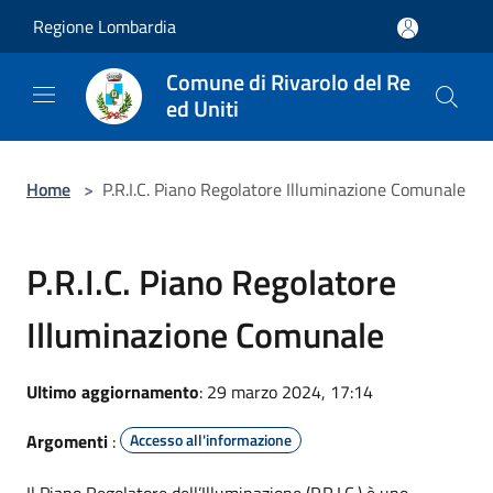
Salta al contenuto principale
Regione Lombardia
Comune di Rivarolo del Re
ed Uniti
Home
>
P.R.I.C. Piano Regolatore Illuminazione Comunale
P.R.I.C. Piano Regolatore
Illuminazione Comunale
Ultimo aggiornamento
: 29 marzo 2024, 17:14
Argomenti
:
Accesso all'informazione
Il Piano Regolatore dell’Illuminazione (P.R.I.C.) è uno