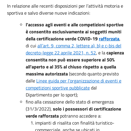
In relazione alle recenti disposizioni per l’attività motoria e
sportiva e salvo diverse nuove indicazioni:
l'accesso agli eventi e alle competizioni sportive
è consentito esclusivamente ai soggetti muniti
della certificazione verde COVID-19
rafforzata
,
di cui
all’art. 9, comma 2, lettere a), b) e c-bis del
decreto-legge 22 aprile 2021, n. 52
, e la
capienza
consentita non può essere superiore al 50%
all'aperto e al 35% al chiuso rispetto a quella
massima autorizzata
(secondo quanto previsto
dalle
Linee guida per l’organizzazione di eventi e
competizioni sportive pubblicate
dal
Dipartimento per lo sport);
fino alla cessazione dello stato di emergenza
(31/3/2022),
solo i possessori di certificazione
verde rafforzata
potranno accedere a:
impianti di risalita con finalità turistico-
commerciale, anche se ubicati in