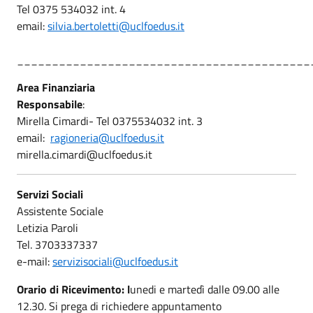
Tel 0375 534032 int. 4
email:
silvia.bertoletti@uclfoedus.it
__________________________________________
Area Finanziaria
Responsabile
:
Mirella Cimardi- Tel 0375534032 int. 3
email:
ragioneria@uclfoedus.it
mirella.cimardi@uclfoedus.it
Servizi Sociali
Assistente Sociale
Letizia Paroli
Tel. 3703337337
e-mail:
servizisociali@uclfoedus.it
Orario di Ricevimento: l
unedi e martedì dalle 09.00 alle
12.30. Si prega di richiedere appuntamento