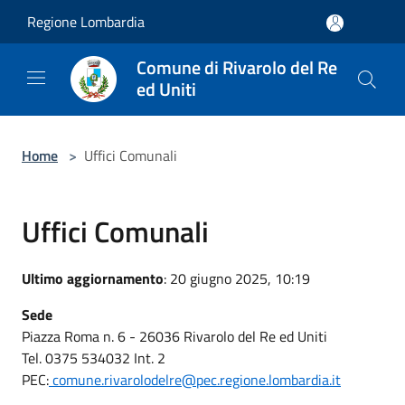
Salta al contenuto principale
Regione Lombardia
Comune di Rivarolo del Re
ed Uniti
Home
>
Uffici Comunali
Uffici Comunali
Ultimo aggiornamento
: 20 giugno 2025, 10:19
Sede
Piazza Roma n. 6 - 26036 Rivarolo del Re ed Uniti
Tel. 0375 534032 Int. 2
PEC:
comune.rivarolodelre@pec.regione.lombardia.it