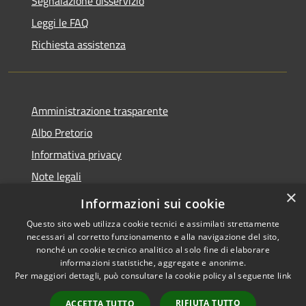
Segnalazione disservizio
Leggi le FAQ
Richiesta assistenza
Amministrazione trasparente
Albo Pretorio
Informativa privacy
Note legali
×
Dichiarazione di accessibilità
Informazioni sui cookie
Questo sito web utilizza cookie tecnici e assimilati strettamente
necessari al corretto funzionamento e alla navigazione del sito,
nonché un cookie tecnico analitico al solo fine di elaborare
informazioni statistiche, aggregate e anonime.
RSS
Copyright © 2026 • Comune di
Per maggiori dettagli, può consultare la cookie policy al seguente
link
Accessibilità
Rivarolo del Re ed Uniti •
Privacy
Municipium
Powered by
•
RIFIUTA TUTTO
ACCETTA TUTTO