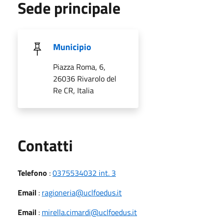
Sede principale
Municipio
Piazza Roma, 6,
26036 Rivarolo del
Re CR, Italia
Utili
Contatti
Telefono
:
0375534032 int. 3
Email
:
ragioneria@uclfoedus.it
Email
:
mirella.cimardi@uclfoedus.it