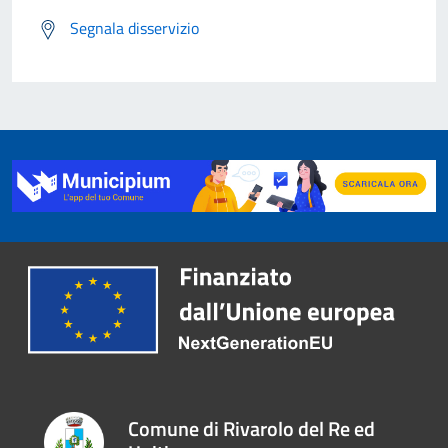
Segnala disservizio
Comune di Rivarolo del Re ed